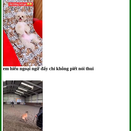
em hiểu ngoại ngữ đấy chỉ không piết nói thui