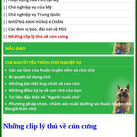
||
Chó nghiệp vụ của Mỹ
||
Chó nghiệp vụ Trung Quốc
||
NHỮNG ANH HÙNG 4 CHÂN
||
Các đơn vị báo, đài nói về PDS
||
Những clip lý thú về cún cưng
MẪU GIÁO
CLB NGƯỜI YÊU THÍCH CHÓ NGHIỆP VỤ
Các sai lầm của huấn luyện viên và chủ chó
Bí quyết sử dụng chó
Những bài viết hay nhất về con chó
Những điều kỳ lạ về con chó của bạn
Tư liệu đặc biệt về "Người nuôi chó"
Phương pháp chọn, chăm sóc nuôi dưỡng và Huấn luyện chó
Becgiê Đức nhỏ
Những clip lý thú về cún cưng