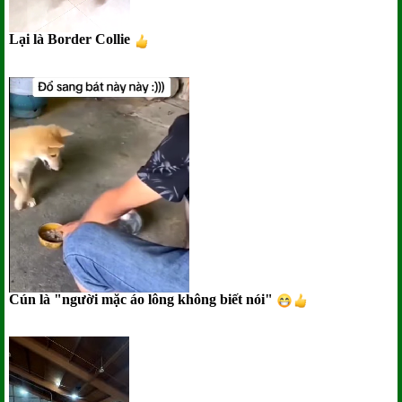
Lại là Border Collie
Cún là "người mặc áo lông không biết nói"