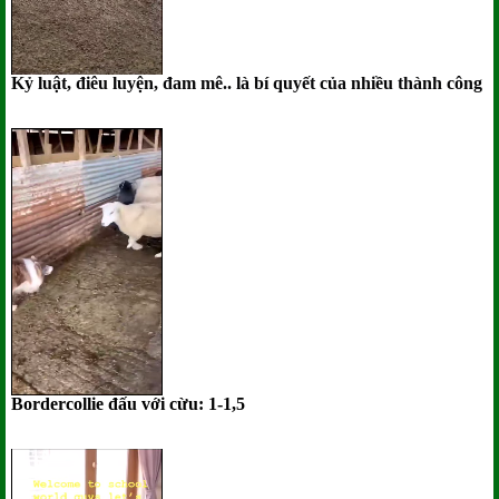
Kỷ luật, điêu luyện, đam mê.. là bí quyết của nhiều thành công
Bordercollie đấu với cừu: 1-1,5