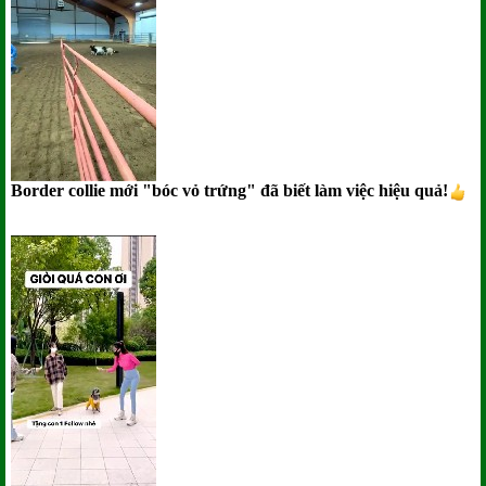
Border collie mới "bóc vỏ trứng" đã biết làm việc hiệu quả!