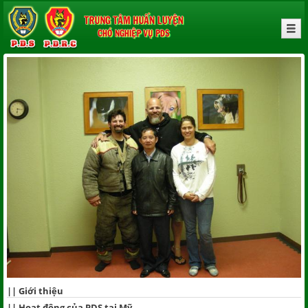
||
Giới thiệu
||
Hoạt động của PDS tại Mỹ