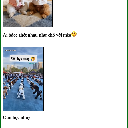
Ai bảo: ghét nhau như chó với mèo
Cún học nhảy