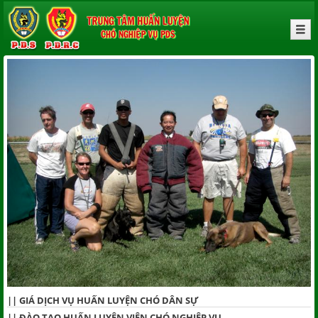
||
GIÁ DỊCH VỤ HUẤN LUYỆN CHÓ DÂN SỰ
||
ĐÀO TẠO HUẤN LUYỆN VIÊN CHÓ NGHIỆP VỤ