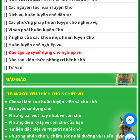
||
Các nguyên tắc huấn luyện Chó
||
Dịch vụ huấn luyện chó dân sự
||
Các phương pháp huấn luyện chó nghiệp vụ
||
Vì sao phải huấn luyện Chó
||
Ý nghĩa của các khoa mục huấn luyện Chó
||
Huấn luyện chó nghiệp vụ
||
Đào tạo vệ sỹ sử dụng chó nghiệp vụ
||
Đào tạo kiến thức phòng trị bệnh chó
||
Tư vấn
MẪU GIÁO
CLB NGƯỜI YÊU THÍCH CHÓ NGHIỆP VỤ
Các sai lầm của huấn luyện viên và chủ chó
Bí quyết sử dụng chó
Những bài viết hay nhất về con chó
Những điều kỳ lạ về con chó của bạn
Tư liệu đặc biệt về "Người nuôi chó"
Phương pháp chọn, chăm sóc nuôi dưỡng và Huấn luyện chó