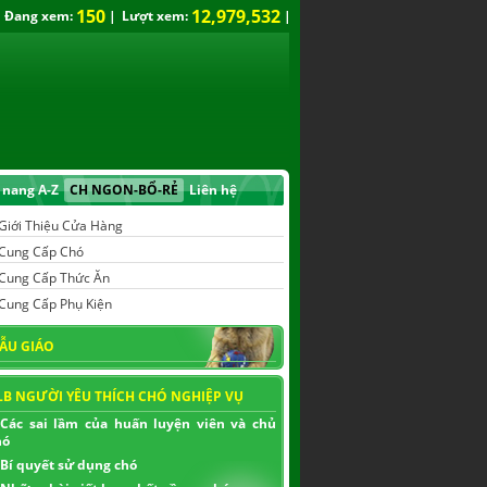
150
12,979,532
Đang xem:
|
Lượt xem:
|
nang A-Z
CH NGON-BỔ-RẺ
Liên hệ
Giới Thiệu Cửa Hàng
Cung Cấp Chó
Cung Cấp Thức Ăn
Cung Cấp Phụ Kiện
ẪU GIÁO
LB NGƯỜI YÊU THÍCH CHÓ NGHIỆP VỤ
Các sai lầm của huấn luyện viên và chủ
hó
Bí quyết sử dụng chó