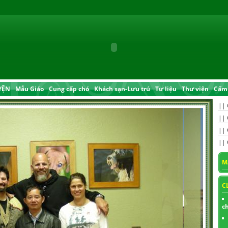
YỆN
Mẫu Giáo
Cung cấp chó
Khách sạn-Lưu trú
Tư liệu
Thư viện
Cẩm 
||
||
||
||
M
C
c