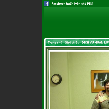
Facebook huấn lyện chó PDS
Trang chủ
Giới thiệu
DỊCH VỤ HUẤN LU