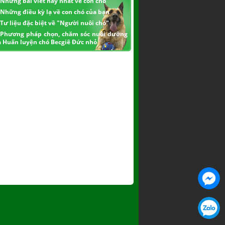
Những bài viết hay nhất về con chó
Những điều kỳ lạ về con chó của bạn
Tư liệu đặc biệt về "Người nuôi chó"
Phương pháp chọn, chăm sóc nuôi dưỡng
à Huấn luyện chó Becgiê Đức nhỏ