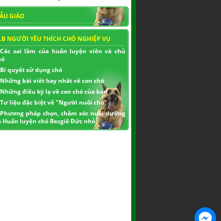
ẪU GIÁO
LB NGƯỜI YÊU THÍCH CHÓ NGHIỆP VỤ
Các sai lầm của huấn luyện viên và chủ
hó
Bí quyết sử dụng chó
Những bài viết hay nhất về con chó
Những điều kỳ lạ về con chó của bạn
Tư liệu đặc biệt về "Người nuôi chó"
Phương pháp chọn, chăm sóc nuôi dưỡng
à Huấn luyện chó Becgiê Đức nhỏ