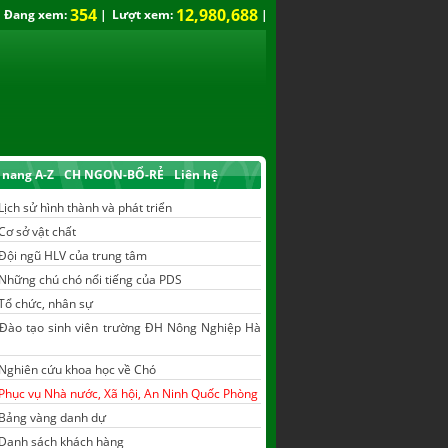
354
12,980,688
Đang xem:
|
Lượt xem:
|
nang A-Z
CH NGON-BỔ-RẺ
Liên hệ
Lịch sử hình thành và phát triển
Cơ sở vật chất
Đội ngũ HLV của trung tâm
Những chú chó nổi tiếng của PDS
Tổ chức, nhân sự
Đào tạo sinh viên trường ĐH Nông Nghiệp Hà
Nghiên cứu khoa học về Chó
Phục vụ Nhà nước, Xã hội, An Ninh Quốc Phòng
Bảng vàng danh dự
Danh sách khách hàng