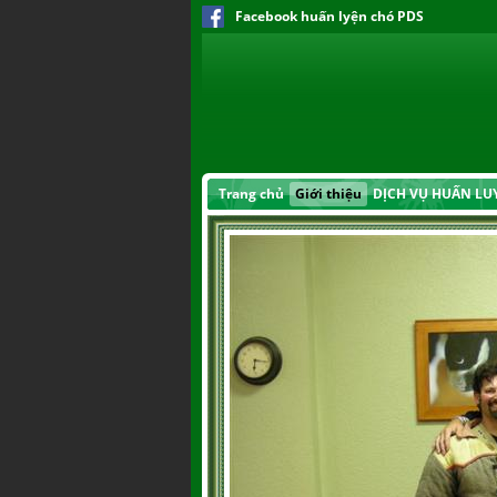
Facebook huấn lyện chó PDS
Trang chủ
Giới thiệu
DỊCH VỤ HUẤN LU