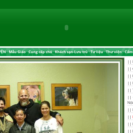
YỆN
Mẫu Giáo
Cung cấp chó
Khách sạn-Lưu trú
Tư liệu
Thư viện
Cẩm 
||
||
||
||
||
||
Nội
||
||
||
||