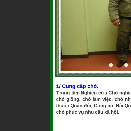
1/ Cung cấp chó.
T
rung tâm Nghiên cứu Chó nghiệp
chó giống, chó làm việc, chó n
thuộc Quân đội, Công an, Hải Q
chó phục vụ nhu cầu xã hội.