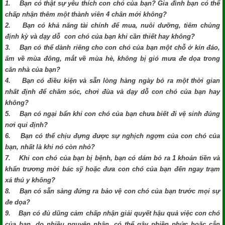
1. Bạn có thật sự yêu thích con chó của bạn? Gia đình bạn có thể
chấp nhận thêm một thành viên 4 chân mới không?
2. Bạn có khả năng tài chính để mua, nuôi dưỡng, tiêm chủng
định kỳ và dạy dỗ con chó của bạn khi cần thiết hay không?
3. Bạn có thể dành riêng cho con chó của bạn một chỗ ở kín đáo,
ấm về mùa đông, mắt về mùa hè, không bị gió mưa đe dọa trong
căn nhà của bạn?
4. Bạn có điều kiện và sẵn lòng hàng ngày bỏ ra một thời gian
nhất định để chăm sóc, chơi đùa và dạy dỗ con chó của bạn hay
không?
5. Bạn có ngại bẩn khi con chó của bạn chưa biết đi vệ sinh đúng
nơi qui định?
6. Bạn có thể chịu đựng được sự nghịch ngợm của con chó của
bạn, nhất là khi nó còn nhỏ?
7. Khi con chó của bạn bị bệnh, bạn có dám bỏ ra 1 khoản tiền và
khẩn trương mời bác sỹ hoặc đưa con chó của bạn đến ngay trạm
xá thú y không?
8. Bạn có sẵn sàng đứng ra bảo vệ con chó của bạn trước mọi sự
đe dọa?
9. Bạn có đủ dũng cảm chấp nhận giải quyết hậu quả việc con chó
của bạn, do nhiều nguyên nhân, có thể gây phiền phức hoặc cắn