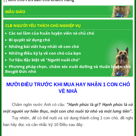
MẪU GIÁO
CLB NGƯỜI YÊU THÍCH CHÓ NGHIỆP VỤ
Các sai lầm của huấn luyện viên và chủ chó
Bí quyết sử dụng chó
Những bài viết hay nhất về con chó
Những điều kỳ lạ về con chó của bạn
Tư liệu đặc biệt về "Người nuôi chó"
Phương pháp chọn, chăm sóc nuôi dưỡng và Huấn luyện chó
Becgiê Đức nhỏ
MƯỜI ĐIỀU TRƯỚC KHI MUA HAY NHẬN 1 CON CHÓ
VỀ NHÀ
Châm ngôn nước Anh có câu:
”Hạnh phúc là gì? Hạnh phúc là có
một người vợ hiền thục, một con chó nuôi từ nhỏ và một lưng tiền”.
Tuy nhiên, để có thể nuôi và sử dụng thành công 1 con chó, đề nghị
bạn hãy đọc và cân nhắc kỹ 10 Điều sau đây: