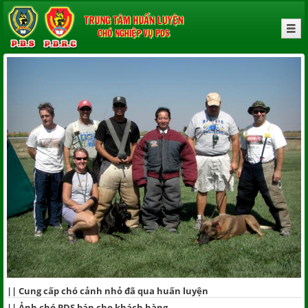
||
Cung cấp chó cảnh nhỏ đã qua huấn luyện
||
Ảnh chó PDS bán cho khách hàng