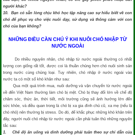
người khác?
10. Bạn có sẵn lòng chịu khó học tập nâng cao sự hiểu biết về con
chó để phục vụ cho việc nuôi dạy, sử dụng và thông cảm với con
chó của bạn không?
NHỮNG ĐIỀU CẦN CHÚ Ý KHI NUÔI CHÓ NHẬP TỪ
NƯỚC NGOÀI
Do nhiều nguyên nhân, chó nhập từ nước ngoài thường có nhất
lượng con giống rất tốt, được coi là thuần chủng hơn chó nuôi sinh sản
trong nước cùng chủng loại. Tuy nhiên, chó nhập ở nước ngoài vào
nước ta có một số khó khăn như sau:
Qua một quá trình mua, nuôi dưỡng và vận chuyển từ nước ngoài
về đến Việt Nam thường làm chó bị mệt. Chó bị thay đổi lớn về chế độ
chăm sóc, thức ăn, thời tiết, môi trường cũng sẽ ảnh hưởng lớn đến
sức khỏe, và điều quan trong là chó bị xa gia đình chủ cũ, xa mẹ (nếu là
chó nhỏ) nên thường bị stress. Do đó, để khắc phục những khó khăn trên
đây, người nuôi chó nhập từ nước ngoài cần phải tuân thủ những nguyên
tắc sau:
1. Chế độ ăn uống và dinh dưỡng phải tuân theo sự chỉ dẫn của