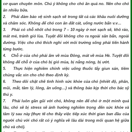
cơ quan chuyên môn. Chú ý không cho chó ăn quá no. Nên cho chó
ăn nhiều bữa.
2. Phải đảm bảo vệ sinh sạch sẽ trong tất cả các khâu nuôi dưỡng
và chăm sóc. Không để chó con ăn đất cát, uống nước bẩn v.v…
3. Phải có chỗ nhốt chó trong 7 – 10 ngày ở nơi sạch sẽ, khô ráo,
mát mẻ, tránh gió lùa. Tuyệt đối không cho ra ngoài sân bẩn, ngoài
đường. Việc cho chó thích nghi với môi trường sống phải tiến hành
từng bước.
4. Chỗ ở của chó phải ấm về mùa Đông, mát về mùa Hè. Tuyệt đối
không để chỗ ở của chó bị gió mùa, bị nắng nóng, bị ướt.
5. Thực hiện nghiêm chỉnh việc uống thuốc tẩy giun sán, tiêm
chủng vắc xin cho chó theo định kỳ.
6. Theo dõi chặt chẽ tình hình sức khỏe của chó (nhiêt độ, phân,
mũi, mắt, tâm lý, lông, ăn uống…) và thông báo kịp thời cho bác sỹ
thú y.
7. Phải luôn gần gũi với chó, không nên để chó ở một mình quá
lâu, chó sẽ bị stress sẽ ảnh hưởng nghiêm trọng đến sức khỏe và
tâm lý sau này (thực tế cho thấy việc tiếp xúc thời gian ban đầu của
người chủ với chó rất có ý nghĩa về lâu dài trong mối quan hệ giữa
chủ và chó).