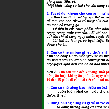
gia vị như tiêu, ớt.
Mặt khác, cũng có thể cho cún dùng cá
2. Tuyệt đối không cho cún ăn nhữn
- Đầu tiên đó là xương gà. Bởi vì 
dễ làm cho bao tử và cổ họng của cún
ăn luôn cả xương gà.
- Kế đến là các thực phẩm như hành 
trọng trong máu của cún. Đối với con
với cún thì vô cùng nguy hiểm, tuyệt đ
- Cái thứ ba là mực và bạch tuộc. Bời 
đừng cho ăn.
3. Cún có thể ăn bao nhiêu thức ăn?
Cún cho chạy tự do mỗi ngày sẽ ăn lượ
ăn nhiều hơn so với bình thường thì b
hãy quyết định nên cho nó ăn bao nhiê
Lưu ý:
Cún con từ 2 đến 4 tháng tuổi ph
dừng ăn hoặc không ăn phải cất ngay (th
10 đến 15 phút để cún bài tiết và thoải mái
4. Cún có thể uống bao nhiêu nước?
Luôn luôn phải có nước cho cún v
được thiếu!
5. Dùng những dụng cụ gì để nước v
Ta dùng những dụng cụ sạch sẽ 