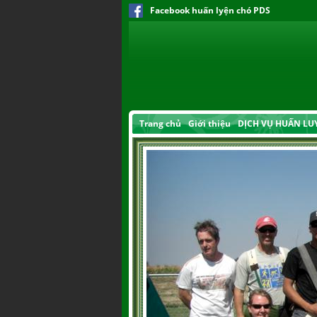
Facebook huấn lyện chó PDS
Trang chủ
Giới thiệu
DỊCH VỤ HUẤN LU