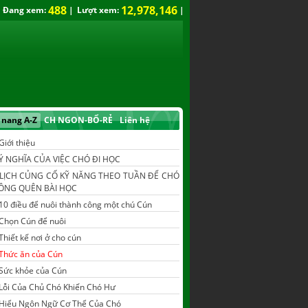
488
12,978,146
Đang xem:
|
Lượt xem:
|
nang A-Z
CH NGON-BỔ-RẺ
Liên hệ
Giới thiệu
Ý NGHĨA CỦA VIỆC CHÓ ĐI HỌC
LỊCH CỦNG CỐ KỸ NĂNG THEO TUẦN ĐỂ CHÓ
ÔNG QUÊN BÀI HỌC
10 điều để nuôi thành công một chú Cún
Chọn Cún để nuôi
Thiết kế nơi ở cho cún
Thức ăn của Cún
Sức khỏe của Cún
Lỗi Của Chủ Chó Khiến Chó Hư
Hiểu Ngôn Ngữ Cơ Thể Của Chó