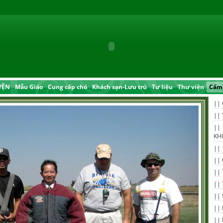
YỆN
Mẫu Giáo
Cung cấp chó
Khách sạn-Lưu trú
Tư liệu
Thư viện
Cẩm 
||
||
||
KH
||
||
||
||
||
||
||