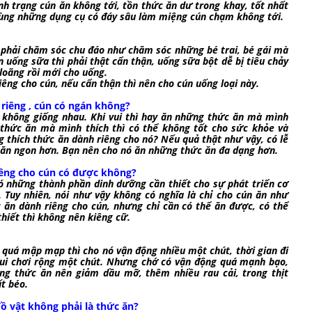
nh trạng cún ăn không tới, tồn thức ăn dư trong khay, tốt nhất
dùng những dụng cụ có đáy sâu làm miệng cún chạm không tới.
n phải chăm sóc chu đáo như chăm sóc những bé trai, bé gái mà
 uống sữa thì phải thật cẩn thận, uống sữa bột dễ bị tiêu chảy
loãng rồi mới cho uống.
g cho cún, nếu cẩn thận thì nên cho cún uống loại này.
 riêng , cún có ngán không?
a không giống nhau. Khi vui thì hay ăn những thức ăn mà mình
thức ăn mà mình thích thì có thể không tốt cho sức khỏe và
 thích thức ăn dành riêng cho nó? Nếu quả thật như vậy, có lễ
 ăn ngon hơn. Bạn nên cho nó ăn những thức ăn đa dạng hơn.
iêng cho cún có được không?
ó những thành phần dinh dưỡng cần thiết cho sự phát triển cơ
. Tuy nhiên, nói như vậy không có nghĩa là chỉ cho cún ăn như
c ăn dành riêng cho cún, nhưng chỉ cần có thể ăn được, có thể
hiết thì không nên kiêng cữ.
 quá mập mạp thì cho nó vận động nhiều một chút, thời gian đi
vui chơi rộng một chút. Nhưng chớ có vận động quá mạnh bạo,
ng thức ăn nên giảm dầu mỡ, thêm nhiều rau cải, trong thịt
ất béo.
ồ vật không phải là thức ăn?