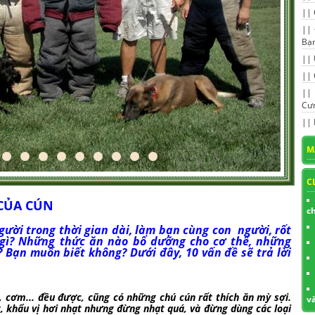
||
||
Bạ
||
||
|
Cư
||
M
C
CỦA CÚN
c
i trong thời gian dài, làm bạn cùng con người, rốt
 gì? Những thức ăn nào bổ dưỡng cho cơ thể, những
 Bạn muốn biết không? Dưới đây, 10 vấn đề sẽ trả lời
y, cơm... đều được, cũng có những chú cún rất thích ăn mỳ sợi.
v
, khẩu vị hơi nhạt nhưng đừng nhạt quá, và đừng dùng các loại