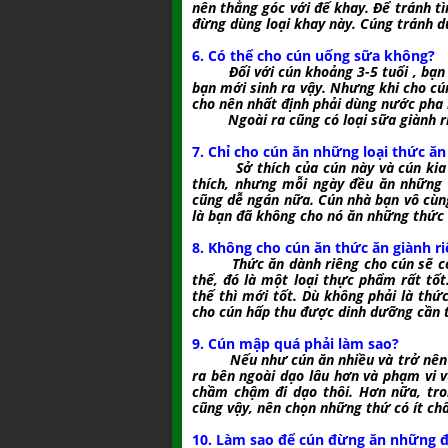
nên thẳng góc với đế khay. Để tránh tì
đừng dùng loại khay này. Cúng tránh 
6. Có thể cho cún uống sữa không?
Đối với cún khoảng 3-5 tuổi , bạ
bạn mới sinh ra vậy. Nhưng khi cho cún
cho nên nhất định phải dùng nước pha 
Ngoài ra cũng có loại sữa giành riên
7. Chỉ cho cún ăn những loại thức ăn
Sở thích của cún này và cún ki
thích, nhưng mỗi ngày đều ăn những 
cũng dễ ngán nữa. Cún nhà bạn vô cùng
là bạn đã không cho nó ăn những thức
8. Không cho cún ăn thức ăn giành r
Thức ăn dành riêng cho cún sẽ c
thể, đó là một loại thực phẩm rất tốt
thế thì mới tốt. Dù không phải là thứ
cho cún hấp thu được dinh dưỡng cần t
9. Cún mập quá phải làm sao?
Nếu như cún ăn nhiều và trở nên
ra bên ngoài dạo lâu hơn và phạm vi 
chầm chậm đi dạo thôi. Hơn nữa, tro
cũng vậy, nên chọn những thứ có ít ch
10. Làm sao để cún đừng ăn những đ