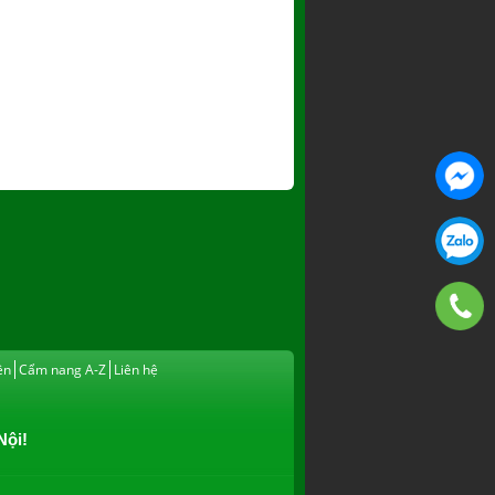
ện
Cẩm nang A-Z
Liên hệ
Nội!