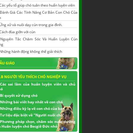
Các yếu tố giúp chó tuân theo huấn luyện viên
Đánh Giá Các Tính Năng Cơ Bản Con Chó Của
n
Ứng xử và nuôi dạy cún trong gia đình.
Cách đùa giỡn với cún
|
Nguyên Tắc Chăm Sóc Và Huấn Luyện Cún
ng
Những hành động không thể giải thích
ẪU GIÁO
LB NGƯỜI YÊU THÍCH CHÓ NGHIỆP VỤ
Các sai lầm của huấn luyện viên và chủ
hó
Bí quyết sử dụng chó
Những bài viết hay nhất về con chó
Những điều kỳ lạ về con chó của bạn
Tư liệu đặc biệt về "Người nuôi chó"
Phương pháp chọn, chăm sóc nuôi dưỡng
à Huấn luyện chó Becgiê Đức nhỏ