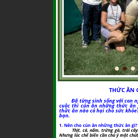
THỨC ĂN 
Đã từng sinh sống với con ngườ
cuộc thì cún ăn những thức ăn
thức ăn nào có hại cho sức khỏe?
bạn.
1. Nên cho cún ăn những thức ăn gì?
Thịt, cá, nấm, trứng gà, trái câ
Nhưng lúc chế biến cần chú ý một chút