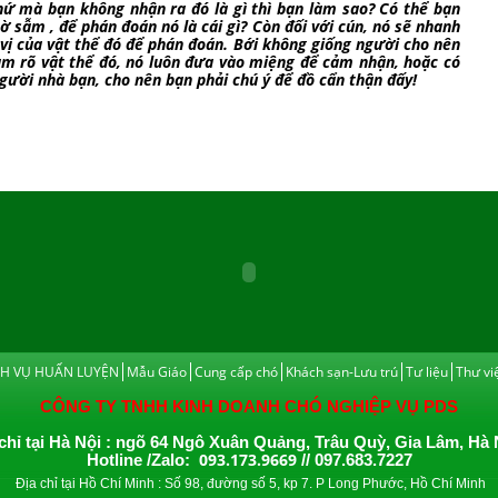
ứ mà bạn không nhận ra đó là gì thì bạn làm sao? Có thể bạn
ờ sẫm , để phán đoán nó là cái gì? Còn đối với cún, nó sẽ nhanh
vị của vật thể đó để phán đoán. Bới không giống người cho nên
m rõ vật thể đó, nó luôn đưa vào miệng để cảm nhận, hoặc có
gười nhà bạn, cho nên bạn phải chú ý để đồ cẩn thận đấy!
CH VỤ HUẤN LUYỆN
Mẫu Giáo
Cung cấp chó
Khách sạn-Lưu trú
Tư liệu
Thư vi
CÔNG TY TNHH KINH DOANH CHÓ NGHIỆP VỤ PDS
chỉ tại Hà Nội : ngõ 64 Ngô Xuân Quảng, Trâu Quỳ, Gia Lâm, Hà 
093.173.9669
Hotline /Zalo:
// 097.683.7227
Địa chỉ tại Hồ Chí Minh : Số 98, đường số 5, kp 7. P Long Phước, Hồ Chí Minh