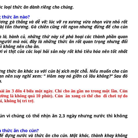
c loại thức ăn dành riêng cho chúng.
g thức ăn nào?
xương gà thẳng và dễ vỡ; lúc vỡ ra xương vừa nhọn vừa nhỏ rất
 bị tổn thương. Gà chiên cũng rất ngon nhưng đừng để cho cún
lá, hành củ, những thứ này sẽ phá hoại các thành phần quan
 người mà nói, đây là những thức ăn rất quan trọng nhưng đối
ối không nên cho ăn.
vì thịt của các loại hải sản này rất khó tiêu hóa nên tốt nhất
ng thức ăn khác so với cún bị xích một chỗ. Nếu muốn cho cún
ạn nên suy nghĩ xem: " Hôm nay nó giỡn có lâu không?" Sau đó
u.
ải ăn 3 đến 4 bữa một ngày. Chỉ cho ăn gần no trong một lần. Cún
ường là không quá 10 phút). Cún ăn xong có thể cho đi chơi tự do
, không bị trì trệ.
ì chúng có thể nhịn ăn 2,3 ngày nhưng nước thì không
à thức ăn cho cún?
để đựng nước và thức ăn cho cún. Mặt khác, thành khay không