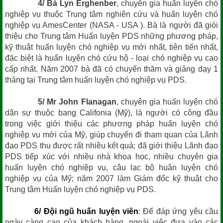
4/ Bà Lyn Erghenber
, chuyên gia huấn luyện chó
nghiệp vụ thuộc Trung tâm nghiên cứu và huấn luyện chó
nghiệp vụ AmesCenter (NASA - USA ). Bà là người đã giói
thiệu cho Trung tâm Huấn luyện PDS những phương pháp,
kỹ thuật huấn luyện chó nghiệp vụ mới nhất, tiên tiến nhất,
đặc biệt là huấn luyện chó cứu hộ - loại chó nghiệp vụ cao
cấp nhất. Năm 2007 bà đã có chuyến thăm và giảng dạy 1
tháng tại Trung tâm huấn luyện chó nghiệp vụ PDS.
5/ Mr John Flanagan
, chuyên gia huấn luyện chó
dân sự thuộc bang Califonia (Mỹ), là người có công đầu
trong việc giới thiệu các phương pháp huấn luyện chó
nghiệp vụ mới của Mỹ, giúp chuyến đi tham quan của Lãnh
đạo PDS thu được rất nhiều kết quả; đã giới thiệu Lãnh đạo
PDS tiếp xúc với nhiều nhà khoa học, nhiều chuyên gia
huấn luyện chó nghiệp vụ, câu lạc bộ huân luyện chó
nghiệp vụ của Mỹ; năm 2007 làm Giám đốc kỹ thuật cho
Trung tâm Huấn luyện chó nghiệp vụ PDS.
6/ Đội ngũ huấn luyện viên
: Để đáp ứng yêu cầu
ngày càng cao của khách hàng, ngoài việc đưa vào các