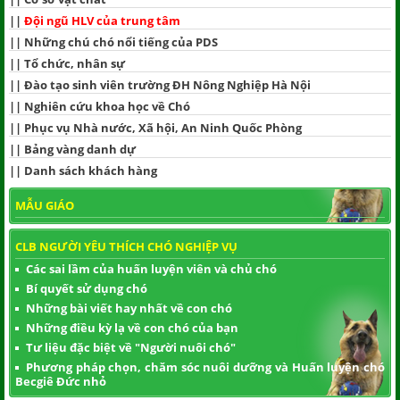
||
Đội ngũ HLV của trung tâm
||
Những chú chó nổi tiếng của PDS
||
Tổ chức, nhân sự
||
Đào tạo sinh viên trường ĐH Nông Nghiệp Hà Nội
||
Nghiên cứu khoa học về Chó
||
Phục vụ Nhà nước, Xã hội, An Ninh Quốc Phòng
||
Bảng vàng danh dự
||
Danh sách khách hàng
MẪU GIÁO
CLB NGƯỜI YÊU THÍCH CHÓ NGHIỆP VỤ
Các sai lầm của huấn luyện viên và chủ chó
Bí quyết sử dụng chó
Những bài viết hay nhất về con chó
Những điều kỳ lạ về con chó của bạn
Tư liệu đặc biệt về "Người nuôi chó"
Phương pháp chọn, chăm sóc nuôi dưỡng và Huấn luyện chó
Becgiê Đức nhỏ