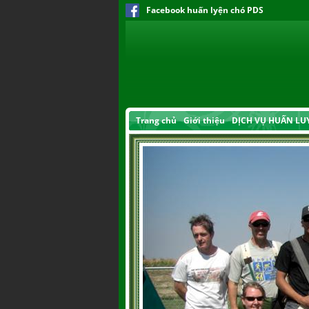
Facebook huấn lyện chó PDS
Trang chủ
Giới thiệu
DỊCH VỤ HUẤN LU