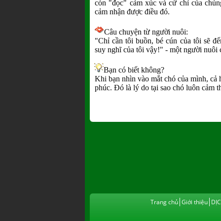
còn "đọc" cảm xúc và cử chỉ của chúng
cảm nhận được điều đó.
Câu chuyện từ người nuôi:
"Chỉ cần tôi buồn, bé cún của tôi sẽ đ
suy nghĩ của tôi vậy!" - một người nuôi 
-
Bạn có biết không?
Khi bạn nhìn vào mắt chó của mình, cả 
phúc. Đó là lý do tại sao chó luôn cảm t
Trang chủ
Giới thiệu
DỊ