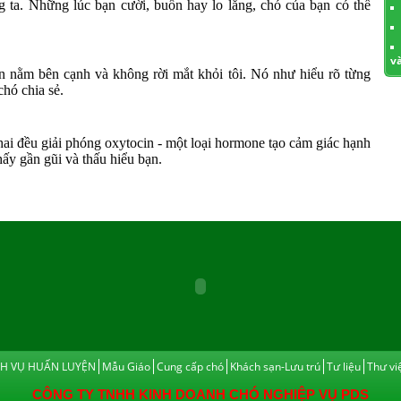
 ta. Những lúc bạn cười, buồn hay lo lắng, chó của bạn có thể
v
ến nằm bên cạnh và không rời mắt khỏi tôi. Nó như hiểu rõ từng
chó chia sẻ.
hai đều giải phóng oxytocin - một loại hormone tạo cảm giác hạnh
hấy gần gũi và thấu hiểu bạn.
CH VỤ HUẤN LUYỆN
Mẫu Giáo
Cung cấp chó
Khách sạn-Lưu trú
Tư liệu
Thư vi
CÔNG TY TNHH KINH DOANH CHÓ NGHIỆP VỤ PDS