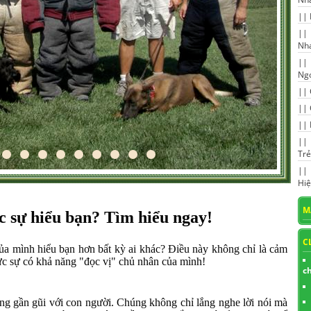
||
|
Nh
|
Ngo
||
||
||
||
Tr
|
Hiệ
M
c sự hiểu bạn? Tìm hiểu ngay!
C
ủa mình hiểu bạn hơn bất kỳ ai khác? Điều này không chỉ là cảm
hực sự có khả năng "đọc vị" chủ nhân của mình!
c
 gần gũi với con người. Chúng không chỉ lắng nghe lời nói mà