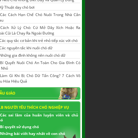
Kỹ Thuật dạy chó bơi
|
Các Cách Hạn Chế Chó Nuôi Trong Nhà Cắn
au
|
Cách Xử Lý Chó: Cứ Mở Dây Xích Hoặc Ra
ài Cũi Là Chạy Ra Ngoài Đường
Các quy tắc cơ bản khi trẻ nhỏ tiếp xúc với chó
Các nguyên tắc khi nuôi chó dữ
Những gia đình không nên nuôi chó dữ
Bí Quyết Nuôi Chó An Toàn Cho Gia Đình Có
ẻ Nhỏ
|
Làm Gì Khi Bị Chó Dữ Tấn Công? 7 Cách Vô
u Hóa Hiệu Quả
ẪU GIÁO
LB NGƯỜI YÊU THÍCH CHÓ NGHIỆP VỤ
Các sai lầm của huấn luyện viên và chủ
hó
Bí quyết sử dụng chó
Những bài viết hay nhất về con chó