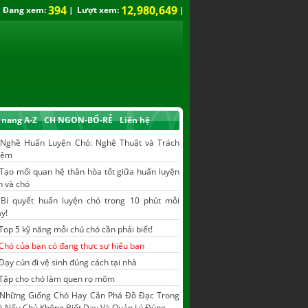
394
12,980,649
Đang xem:
|
Lượt xem:
|
nang A-Z
CH NGON-BỔ-RẺ
Liên hệ
|
Nghề Huấn Luyện Chó: Nghệ Thuật và Trách
iệm
Tạo mối quan hệ thân hòa tốt giữa huấn luyện
n và chó
|
Bí quyết huấn luyện chó trong 10 phút mỗi
y!
Top 5 kỹ năng mỗi chú chó cần phải biết!
Chó của bạn có đang thực sự hiểu bạn
Dạy cún đi vệ sinh đúng cách tại nhà
Tập cho chó làm quen rọ mõm
Những Giống Chó Hay Cắn Phá Đồ Đạc Trong
 Nếu Chủ Không Biết Dạy Và Quản Lý Đúng