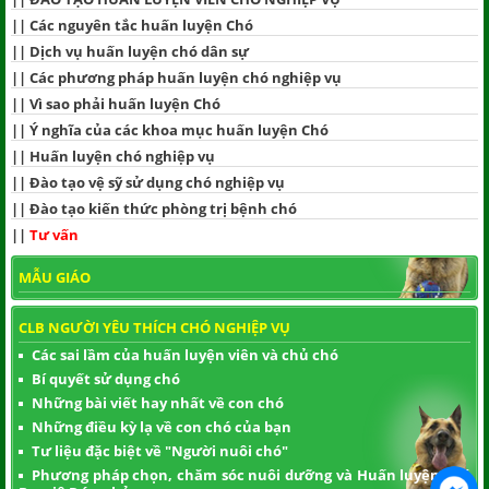
||
Các nguyên tắc huấn luyện Chó
||
Dịch vụ huấn luyện chó dân sự
||
Các phương pháp huấn luyện chó nghiệp vụ
||
Vì sao phải huấn luyện Chó
||
Ý nghĩa của các khoa mục huấn luyện Chó
||
Huấn luyện chó nghiệp vụ
||
Đào tạo vệ sỹ sử dụng chó nghiệp vụ
||
Đào tạo kiến thức phòng trị bệnh chó
||
Tư vấn
MẪU GIÁO
CLB NGƯỜI YÊU THÍCH CHÓ NGHIỆP VỤ
Các sai lầm của huấn luyện viên và chủ chó
Bí quyết sử dụng chó
Những bài viết hay nhất về con chó
Những điều kỳ lạ về con chó của bạn
Tư liệu đặc biệt về "Người nuôi chó"
Phương pháp chọn, chăm sóc nuôi dưỡng và Huấn luyện chó