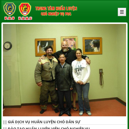
||
GIÁ DỊCH VỤ HUẤN LUYỆN CHÓ DÂN SỰ
||
ĐÀO TẠO HUẤN LUYỆN VIÊN CHÓ NGHIỆP VỤ