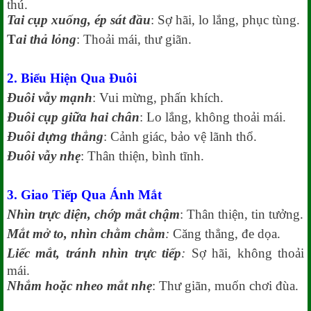
thú.
Tai cụp xuống, ép sát đầu
: Sợ hãi, lo lắng, phục tùng.
T
ai thả lỏng
: Thoải mái, thư giãn.
2. Biểu Hiện Qua Đuôi
Đuôi vẫy mạnh
: Vui mừng, phấn khích.
Đuôi cụp giữa hai chân
: Lo lắng, không thoải mái.
Đuôi dựng thẳng
: Cảnh giác, bảo vệ lãnh thổ.
Đuôi vẫy nhẹ
: Thân thiện, bình tĩnh.
3. Giao Tiếp Qua Ánh Mắt
Nhìn trực diện, chớp mắt chậm
: Thân thiện, tin tưởng.
Mắt mở to, nhìn chằm chằm
:
Căng thẳng, đe dọa.
Liếc mắt, tránh nhìn trực tiếp
:
Sợ hãi, không thoải
mái.
Nhắm hoặc nheo mắt nhẹ
: Thư giãn, muốn chơi đùa.