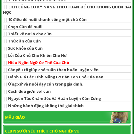
||
LỊCH CỦNG CỐ KỸ NĂNG THEO TUẦN ĐỂ CHÓ KHÔNG QUÊN BÀI
HỌC
||
10 điều để nuôi thành công một chú Cún
||
Chọn Cún để nuôi
||
Thiết kế nơi ở cho cún
||
Thức ăn của Cún
||
Sức khỏe của Cún
||
Lỗi Của Chủ Chó Khiến Chó Hư
||
Hiểu Ngôn Ngữ Cơ Thể Của Chó
||
Các yếu tố giúp chó tuân theo huấn luyện viên
||
Đánh Giá Các Tính Năng Cơ Bản Con Chó Của Bạn
||
Ứng xử và nuôi dạy cún trong gia đình.
||
Cách đùa giỡn với cún
||
Nguyên Tắc Chăm Sóc Và Huấn Luyện Cún Cưng
||
Những hành động không thể giải thích
MẪU GIÁO
CLB NGƯỜI YÊU THÍCH CHÓ NGHIỆP VỤ