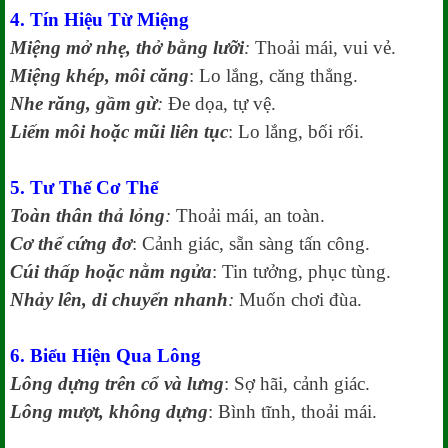
4. Tín Hiệu Từ Miệng
Miệng mở nhẹ, thở bằng lưỡi
:
Thoải mái, vui vẻ.
Miệng khép, môi căng
: Lo lắng, căng thẳng.
Nhe răng, gầm gừ
:
Đe dọa, tự vệ.
Liếm môi hoặc mũi liên tục
: Lo lắng, bối rối.
5. Tư Thế Cơ Thể
Toàn thân thả lỏng
:
Thoải mái, an toàn.
Cơ thể cứng đơ
: Cảnh giác, sẵn sàng tấn công.
Cúi thấp hoặc nằm ngửa
: Tin tưởng, phục tùng.
Nhảy lên, di chuyển nhanh
:
Muốn chơi đùa.
6. Biểu Hiện Qua Lông
Lông dựng trên cổ và lưng
: Sợ hãi, cảnh giác.
Lông mượt, không dựng
: Bình tĩnh, thoải mái.