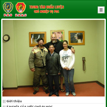
||
Giới thiệu
||
Ý NGHĨA CỦA VIỆC CHÓ ĐI HỌC