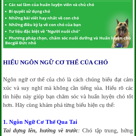
Các sai lầm của huấn luyện viên và chủ chó
Bí quyết sử dụng chó
Những bài viết hay nhất về con chó
Những điều kỳ lạ về con chó của bạn
Tư liệu đặc biệt về "Người nuôi chó"
Phương pháp chọn, chăm sóc nuôi dưỡng và Huấn luyện chó
Becgiê Đức nhỏ
HIỂU NGÔN NGỮ CƠ THỂ CỦA CHÓ
Ngôn ngữ cơ thể của chó là cách chúng biểu đạt cảm
xúc và suy nghĩ mà không cần tiếng sủa. Hiểu rõ các
tín hiệu này giúp bạn chăm sóc và huấn luyện chó tốt
hơn. Hãy cùng khám phá từng biểu hiện cụ thể:
1. Ngôn Ngữ Cơ Thể Qua Tai
Tai dựng lên, hướng về trước
:
Chó tập trung, hứng