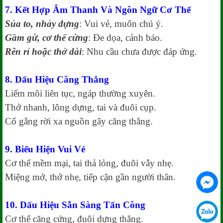
7. Kết Hợp Âm Thanh Và Ngôn Ngữ Cơ Thể
Sủa to, nhảy dựng
: Vui vẻ, muốn chú ý.
Gầm gừ, cơ thể cứng
: Đe dọa, cảnh báo.
Rên rỉ hoặc thở dài
: Nhu cầu chưa được đáp ứng.
8. Dấu Hiệu Căng Thẳng
Liếm môi liên tục, ngáp thường xuyên.
Thở nhanh, lông dựng, tai và đuôi cụp.
Cố gắng rời xa nguồn gây căng thẳng.
9. Biểu Hiện Vui Vẻ
Cơ thể mềm mại, tai thả lỏng, đuôi vẫy nhẹ.
Miệng mở, thở nhẹ, tiếp cận gần người thân.
10. Dấu Hiệu Sẵn Sàng Tấn Công
Cơ thể căng cứng, đuôi dựng thẳng.