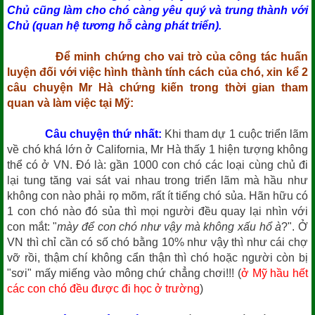
Chủ cũng làm cho chó càng yêu quý và trung thành với
Chủ (quan hệ tương hỗ càng phát triển).
Để minh chứng cho vai trò của công tác huấn
luyện đối với việc hình thành tính cách của chó, xin kể 2
câu chuyện Mr Hà chứng kiến trong thời gian tham
quan và làm việc tại Mỹ:
Câu chuyện thứ nhất:
Khi tham dự 1 cuộc triển lãm
về chó khá lớn ở California, Mr Hà thấy 1 hiện tượng không
thể có ở VN. Đó là: gần 1000 con chó các loại cùng chủ đi
lại tung tăng vai sát vai nhau trong triển lãm mà hầu như
không con nào phải rọ mõm, rất ít tiếng chó sủa. Hãn hữu có
1 con chó nào đó sủa thì mọi người đều quay lại nhìn với
con mắt: "
mày để con chó như vậy mà không xấu hổ à
?". Ở
VN thì chỉ cần có số chó bằng 10% như vậy thì như cái chợ
vỡ rồi, thậm chí không cẩn thận thì chó hoặc người còn bị
"sơi" mấy miếng vào mông chứ chẳng chơi!!! (
ở Mỹ hầu hết
các con chó đều được đi học ở trường
)