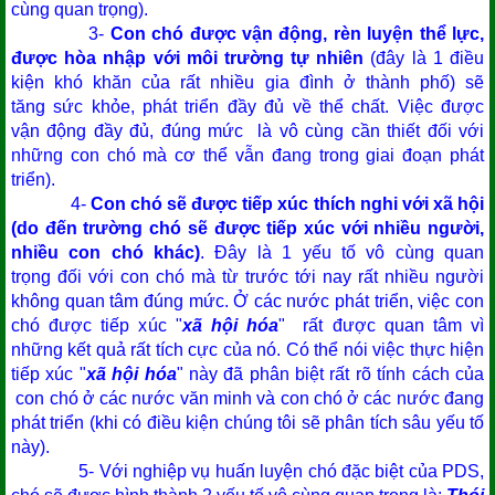
cùng quan trọng).
3-
Con chó được vận động, rèn luyện thể lực,
được hòa nhập với môi trường tự nhiên
(đây là 1 điều
kiện khó khăn của rất nhiều gia đình ở thành phố) sẽ
tăng sức khỏe, phát triển đầy đủ về thể chất. Việc được
vận động đầy đủ, đúng mức là vô cùng cần thiết đối với
những con chó mà cơ thể vẫn đang trong giai đoạn phát
triển).
4-
Con chó sẽ được tiếp xúc thích nghi với xã hội
(do đến trường chó sẽ được tiếp xúc với nhiều người,
nhiều con chó khác)
. Đây là 1 yếu tố vô cùng quan
trọng đối với con chó mà từ trước tới nay rất nhiều người
không quan tâm đúng mức. Ở các nước phát triển, việc con
chó được tiếp xúc "
xã hội hóa
" rất được quan tâm vì
những kết quả rất tích cực của nó. Có thể nói việc thực hiện
tiếp xúc "
xã hội hóa
" này đã phân biệt rất rõ tính cách của
con chó ở các nước văn minh và con chó ở các nước đang
phát triển (khi có điều kiện chúng tôi sẽ phân tích sâu yếu tố
này).
5- Với nghiệp vụ huấn luyện chó đặc biệt của PDS,