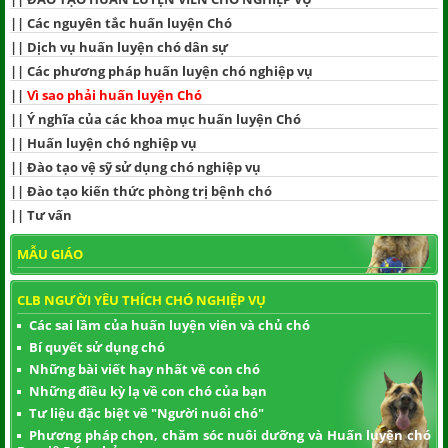
||
Các nguyên tắc huấn luyện Chó
||
Dịch vụ huấn luyện chó dân sự
||
Các phương pháp huấn luyện chó nghiệp vụ
||
Vì sao phải huấn luyện Chó
||
Ý nghĩa của các khoa mục huấn luyện Chó
||
Huấn luyện chó nghiệp vụ
||
Đào tạo vệ sỹ sử dụng chó nghiệp vụ
||
Đào tạo kiến thức phòng trị bệnh chó
||
Tư vấn
MẪU GIÁO
CLB NGƯỜI YÊU THÍCH CHÓ NGHIỆP VỤ
Các sai lầm của huấn luyện viên và chủ chó
Bí quyết sử dụng chó
Những bài viết hay nhất về con chó
Những điều kỳ lạ về con chó của bạn
Tư liệu đặc biệt về "Người nuôi chó"
Phương pháp chọn, chăm sóc nuôi dưỡng và Huấn luyện chó