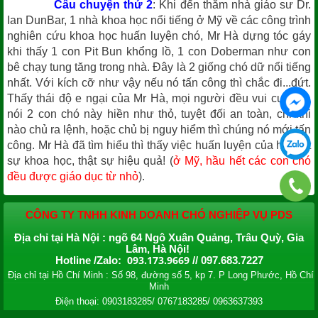
Câu chuyện thứ 2
: Khi đến thăm nhà giáo sư Dr.
Ian DunBar, 1 nhà khoa học nổi tiếng ở Mỹ về các công trình
nghiên cứu khoa học huấn luyện chó, Mr Hà dựng tóc gáy
khi thấy 1 con Pit Bun khổng lồ, 1 con Doberman như con
bê chạy tung tăng trong nhà. Đây là 2 giống chó dữ nổi tiếng
nhất. Với kích cỡ như vậy nếu nó tấn công thì chắc đi...đứt.
Thấy thái độ e ngại của Mr Hà, mọi người đều vui cười và
nói 2 con chó này hiền như thỏ, tuyệt đối an toàn, chỉ khi
nào chủ ra lệnh, hoặc chủ bị nguy hiểm thì chúng nó mới tấn
công. Mr Hà đã tìm hiểu thì thấy việc huấn luyện của họ thật
sự khoa học, thật sự hiệu quả! (
ở Mỹ, hầu hết các con chó
đều được giáo dục từ nhỏ
).
CÔNG TY TNHH KINH DOANH CHÓ NGHIỆP VỤ PDS
Địa chỉ tại Hà Nội : ngõ 64 Ngô Xuân Quảng, Trâu Quỳ, Gia
Lâm, Hà Nội!
093.173.9669
Hotline /Zalo:
// 097.683.7227
Địa chỉ tại Hồ Chí Minh : Số 98, đường số 5, kp 7. P Long Phước, Hồ Chí
Minh
Điện thoại: 0903183285/ 0767183285/ 0963637393