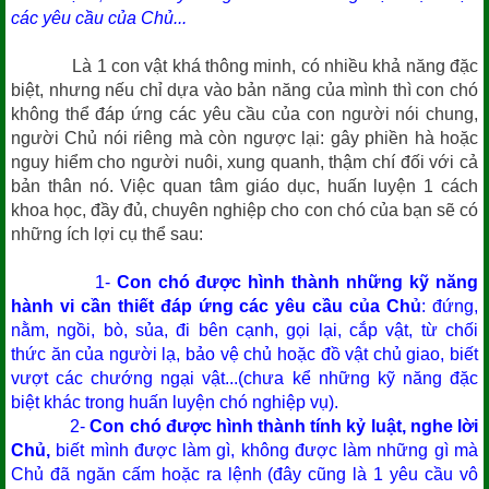
các yêu cầu của Chủ...
Là 1 con vật khá thông minh, có nhiều khả năng đặc
biệt, nhưng nếu chỉ dựa vào bản năng của mình thì con chó
không thể đáp ứng các yêu cầu của con người nói chung,
người Chủ nói riêng mà còn ngược lại: gây phiền hà hoặc
nguy hiểm cho người nuôi, xung quanh, thậm chí đối với cả
bản thân nó. Việc quan tâm giáo dục, huấn luyện 1 cách
khoa học, đầy đủ, chuyên nghiệp cho con chó của bạn sẽ có
những ích lợi cụ thể sau:
1-
Con chó được hình thành những kỹ năng
hành vi cần thiết đáp ứng các yêu cầu của Chủ
: đứng,
nằm, ngồi, bò, sủa, đi bên cạnh, gọi lại, cắp vật, từ chối
thức ăn của người lạ, bảo vệ chủ hoặc đồ vật chủ giao, biết
vượt các chướng ngại vật...(chưa kể những kỹ năng đặc
biệt khác trong huấn luyện chó nghiệp vụ).
2-
Con chó được hình thành tính kỷ luật, nghe lời
Chủ,
biết mình được làm gì, không được làm những gì mà
Chủ đã ngăn cấm hoặc ra lệnh (đây cũng là 1 yêu cầu vô