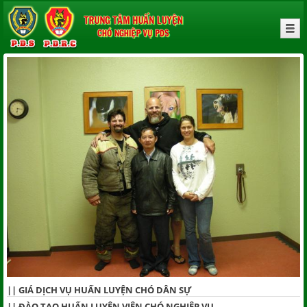
||
GIÁ DỊCH VỤ HUẤN LUYỆN CHÓ DÂN SỰ
||
ĐÀO TẠO HUẤN LUYỆN VIÊN CHÓ NGHIỆP VỤ