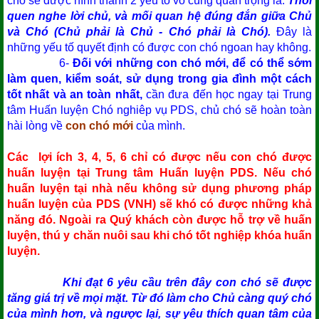
chó sẽ được hình thành 2 yếu tố vô cùng quan trọng là:
Thói
quen nghe lời chủ, và mối quan hệ đúng đắn giữa Chủ
và Chó (Chủ phải là Chủ - Chó phải là Chó).
Đây là
những yếu tố quyết định có được con chó ngoan hay không.
6-
Đối với những con chó mới, để có thể sớm
làm quen, kiểm soát, sử dụng trong gia đình một cách
tốt nhất và an toàn nhất,
cần đưa đến học ngay tại Trung
tâm Huấn luyện Chó nghiêp vụ PDS, chủ chó sẽ hoàn toàn
hài lòng về
con chó mới
của mình.
Các lợi ích 3, 4, 5, 6 chỉ có được nếu con chó được
huấn luyện tại Trung tâm Huấn luyện PDS. Nếu chó
huấn luyện tại nhà nếu không sử dụng phương pháp
huấn luyện của PDS (VNH) sẽ khó có được những khả
năng đó. Ngoài ra Quý khách còn được hỗ trợ về huấn
luyện, thú y chăn nuôi sau khi chó tốt nghiệp khóa huấn
luyện.
Khi đạt 6 yêu cầu trên đây con chó sẽ được
tăng giá trị về mọi mặt. Từ đó làm cho Chủ càng quý chó
của mình hơn, và ngược lại, sự yêu thích quan tâm của