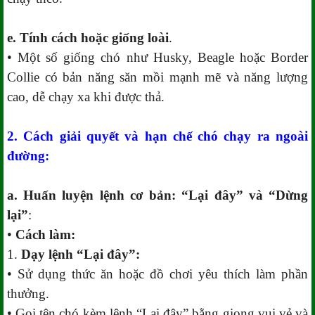
e. Tính cách hoặc giống loài
.
• Một số giống chó như Husky, Beagle hoặc Border
Collie có bản năng săn mồi mạnh mẽ và năng lượng
cao, dễ chạy xa khi được thả.
2. Cách giải quyết và hạn chế chó chạy ra ngoài
đường:
a. Huấn luyện lệnh cơ bản: “Lại đây” và “Dừng
lại”
:
•
Cách làm:
1.
Dạy lệnh “Lại đây”:
• Sử dụng thức ăn hoặc đồ chơi yêu thích làm phần
thưởng.
• Gọi tên chó kèm lệnh “Lại đây” bằng giọng vui vẻ và