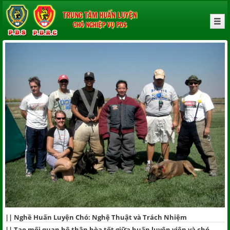
||
Nghề Huấn Luyện Chó: Nghệ Thuật và Trách Nhiệm
||
Tạo mối quan hệ thân hòa tốt giữa huấn luyện viên và chó