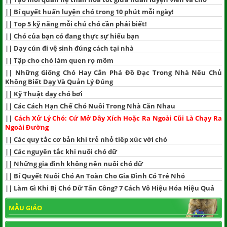
||
Bí quyết huấn luyện chó trong 10 phút mỗi ngày!
||
Top 5 kỹ năng mỗi chú chó cần phải biết!
||
Chó của bạn có đang thực sự hiểu bạn
||
Dạy cún đi vệ sinh đúng cách tại nhà
||
Tập cho chó làm quen rọ mõm
||
Những Giống Chó Hay Cắn Phá Đồ Đạc Trong Nhà Nếu Chủ
Không Biết Dạy Và Quản Lý Đúng
||
Kỹ Thuật dạy chó bơi
||
Các Cách Hạn Chế Chó Nuôi Trong Nhà Cắn Nhau
||
Cách Xử Lý Chó: Cứ Mở Dây Xích Hoặc Ra Ngoài Cũi Là Chạy Ra
Ngoài Đường
||
Các quy tắc cơ bản khi trẻ nhỏ tiếp xúc với chó
||
Các nguyên tắc khi nuôi chó dữ
||
Những gia đình không nên nuôi chó dữ
||
Bí Quyết Nuôi Chó An Toàn Cho Gia Đình Có Trẻ Nhỏ
||
Làm Gì Khi Bị Chó Dữ Tấn Công? 7 Cách Vô Hiệu Hóa Hiệu Quả
MẪU GIÁO