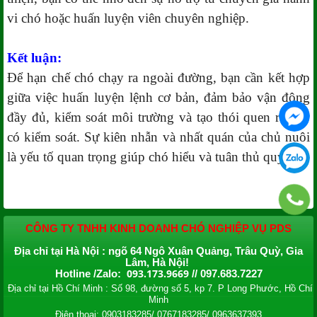
vi chó hoặc huấn luyện viên chuyên nghiệp.
Kết luận:
Để hạn chế chó chạy ra ngoài đường, bạn cần kết hợp
giữa việc huấn luyện lệnh cơ bản, đảm bảo vận động
đầy đủ, kiểm soát môi trường và tạo thói quen ra vào
có kiểm soát. Sự kiên nhẫn và nhất quán của chủ nuôi
là yếu tố quan trọng giúp chó hiểu và tuân thủ quy tắc.
CÔNG TY TNHH KINH DOANH CHÓ NGHIỆP VỤ PDS
Địa chỉ tại Hà Nội : ngõ 64 Ngô Xuân Quảng, Trâu Quỳ, Gia
Lâm, Hà Nội!
093.173.9669
Hotline /Zalo:
// 097.683.7227
Địa chỉ tại Hồ Chí Minh : Số 98, đường số 5, kp 7. P Long Phước, Hồ Chí
Minh
Điện thoại: 0903183285/ 0767183285/ 0963637393