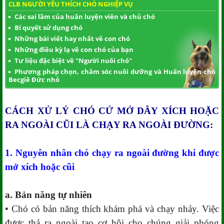
CLB NGƯỜI YÊU THÍCH CHÓ NGHIỆP VỤ
Các sai lầm của huấn luyện viên và chủ chó
Bí quyết sử dụng chó
Những bài viết hay nhất về con chó
Những điều kỳ lạ về con chó của bạn
Tư liệu đặc biệt về "Người nuôi chó"
Phương pháp chọn, chăm sóc nuôi dưỡng và Huấn luyện chó
Becgiê Đức nhỏ
CÁCH XỬ LÝ CHÓ CỨ MỞ DÂY XÍCH HOẶC
RA NGOÀI CŨI LÀ CHẠY RA NGOÀI ĐƯỜNG:
1. Nguyên nhân chó chạy ra ngoài đường khi được
mở xích hoặc cũi
a. Bản năng tự nhiên
• Chó có bản năng thích khám phá và chạy nhảy. Việc
được thả ra ngoài tạo cơ hội cho chúng giải phóng