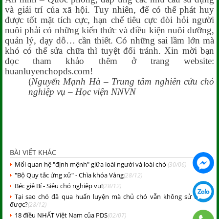
và giải trí của xã hội. Tuy nhiên, để có thể phát huy
được tốt mặt tích cực, hạn chế tiêu cực đòi hỏi người
nuôi phải có những kiến thức và điều kiện nuôi dưỡng,
quản lý, dạy dỗ… cần thiết. Có những sai lầm lớn mà
khó có thể sửa chữa thì tuyệt đối tránh. Xin mời bạn
đọc tham khảo thêm ở trang website:
huanluyenchopds.com!
(
Nguyến Mạnh Hà – Trung tâm nghiên cứu chó
nghiệp vụ – Học viện NNVN
BÀI VIẾT KHÁC
Mối quan hệ "định mệnh" giữa loài người và loài chó
(30/06)
"Bộ Quy tắc ứng xử" - Chìa khóa Vàng
(28/12)
Béc giê Bỉ - Siêu chó nghiệp vụ!
(28/12)
Tại sao chó đã qua huấn luyện mà chủ chó vẫn không sử dụng
được?
(28/12)
18 điều NHẤT Việt Nam của PDS
(02/07)