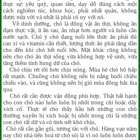
thực sự: yêu quý, quan tâm, dạy dỗ đúng cách một
cách nghiêm túc, khoa học, phải nhất quán, không
được nửa vời và nhất là phải có uy với nó.
-
Về dinh dưỡng, chó là động vật ăn thịt, không ăn
đạm thực vật, ít ăn rau, ăn nhạt hơn người và luôn cần
nước sạch. Chú ý chó đang tuổi lớn thức ăn phải đủ
can xi và vitamin cần thiết, lượng thức ăn phải tăng dần
cho đến khi chó hết tuổi lớn. Mặt khác cũng không
nên cho chó ăn thịt sống vừa không hợp vệ sinh, vừa
tăng thêm tính hung dữ của chó.
Chó chịu rét tốt hơn chịu nóng. Mùa hè chó hô hấp
rất mạnh. Chuồng chó không nên bị nắng buổi chiều
chiếu vào, và cũng không nên bị gió mùa đông bắc lùa
qua.
Chó rất cần được vận động phù hợp. Thật bất hạnh
cho con chó nào luôn luôn bị nhốt trong cũi hoặc dây
xích cổ. Thực tế cho thây hầu hết những con chó
thường xuyên bị xích hoặc bị nhốt trong cũi là những
con chó rất dữ và có tính nết khó chịu,
Chó rất cần gần gũi, tương tác với chủ. Hàng vạn năm
nay chó nhà tiến hoá từ chó sói là vì nó luôn luôn được