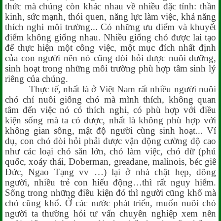
thức mà chúng còn khác nhau về nhiều đặc tính: thần
kinh, sức mạnh, thói quen, năng lực làm việc, khả năng
thích nghi môi trường... Có những ưu điểm và khuyết
điểm không giống nhau. Nhiều giống chó được lai tạo
để thực hiện một công việc, một mục đích nhất định
của con người nên nó cũng đòi hỏi được nuôi dưỡng,
sinh hoạt trong những môi trường phù hợp tâm sinh lý
riêng của chúng.
Thực tế, nhất là ở Việt Nam rất nhiều người nuôi
chó chỉ nuôi giống chó mà mình thích, không quan
tâm đến việc nó có thích nghi, có phù hợp với điều
kiện sống mà ta có được, nhất là không phù hợp với
không gian sống, mật độ người cùng sinh hoạt... Ví
dụ, con chó đòi hỏi phải được vận động cường độ cao
như các loại chó săn lớn, chó làm việc, chó dữ (phú
quốc, xoáy thái, Doberman, greadane, malinois, béc giê
Đức, Ngao Tạng vv …) lại ở nhà chật hẹp, đông
người, nhiều trẻ con hiếu động…thì rất nguy hiểm.
Sống trong những điều kiện đó thì người cũng khổ mà
chó cũng khổ. Ở các nước phát triển, muốn nuôi chó
người ta thường hỏi tư vấn chuyên nghiệp xem nên