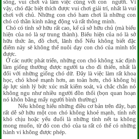
sống, vui chơi và làm việc cùng với con người. Vì
vậy, chó đặc biệt thích được vui chơi giải trí, nhất là vui
chơi với chủ. Những con chó ham chơi là những con
chó có thần kinh năng động và rất thông minh.
Chó có tính sở hữu rất cao, kể cả sở hữu chủ (mà biểu
hiện của nó là sự trung thành). Biểu hiện của nó là sở
hữu thức ăn, đồ chơi, lãnh thổ Nếu không biết đặc
điểm này sẽ không thể nuôi dạy con chó của mình tốt
được.
Ở các nước phát triển, những con chó không xác định
làm giống thường được người ta cho đi thiến, nhất là
đối với những giống chó dữ. Đây là việc làm rất khoa
học, chó khoẻ mạnh hơn, an toàn hơn, chó không bị
áp lực sinh lý bức xúc mất kiểm soát, và chắc chắn nó
không ngu như nhiều người đồn thổi (bọn quan hoạn
nó khôn bằng mấy người bình thường)
Nếu không hiểu những điều cơ bản trên đây, bạn
rất dễ sở hữu một con chó không khoẻ mạnh, tính nết
khó chịu hoặc yếu đuối là những tính nết ta không
mong muốn, từ đó con chó của ta rất có thể có những
hành vi không được phép.