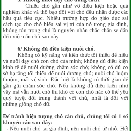
Chiều chó gần như vô điều kiện hoặc quá
nghiêm khắc và thô bạo đối với chó đều nhận được các
hậu quả tiêu cực. Nhiều trường hợp do giáo dục sai
cách tạo cho chó hiểu sai vị trí của nó trong gia đình,
không tôn trọng chủ là nguyên nhân chắc chắn sẽ dẫn
đến việc cắn chủ sau này.
6/ Không đủ điều kiện nuôi chó.
Không có kỹ năng và kiến thức tối thiểu để hiểu
và nuôi dạy chó con chó của mình; không đủ điều kiện
kinh tế để nuôi dưỡng chăm sóc chó; không có đủ cơ
sở hạ tầng tối thiểu để nuôi dưỡng chó; nuôi chó luộm
thuộm, mất vệ sinh. Đặc biệt là không có thời gian để
gần gũi chăm sóc chó. Nếu không đủ điều kiện như
vậy mà vẫn nuôi chó thì khó có con chó nào có thể yêu
quý tuyệt đối trung thành với chủ, nhất là đối với
những giống chó dữ.
Để tránh hiện tượng chó cắn chủ, chúng tôi có 1 số
khuyến cáo sau đây:
-
Nếu nuôi chó tại gia đình, nên nuôi chó từ nhỏ. Hết
-