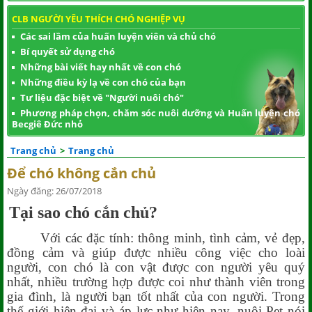
CLB NGƯỜI YÊU THÍCH CHÓ NGHIỆP VỤ
Các sai lầm của huấn luyện viên và chủ chó
Bí quyết sử dụng chó
Những bài viết hay nhất về con chó
Những điều kỳ lạ về con chó của bạn
Tư liệu đặc biệt về "Người nuôi chó"
Phương pháp chọn, chăm sóc nuôi dưỡng và Huấn luyện chó
Becgiê Đức nhỏ
Trang chủ
>
Trang chủ
Để chó không cắn chủ
Ngày đăng: 26/07/2018
Tại sao chó cắn chủ?
Với các đặc tính: thông minh, tình cảm, vẻ đẹp,
đồng cảm và giúp được nhiều công việc cho loài
người, con chó là con vật được con người yêu quý
nhất, nhiều trường hợp được coi như thành viên trong
gia đình, là người bạn tốt nhất của con người. Trong
thế giới hiện đại và áp lực như hiên nay, nuôi Pet nói