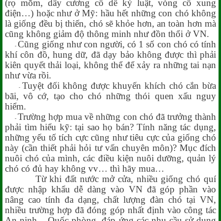
(rọ mõm, dây cương cổ dề kỷ luật, vòng cổ xung
điện…) hoặc như ở Mỹ: hầu hết những con chó không
là giống đều bị thiến, chó sẽ khỏe hơn, an toàn hơn mà
cũng không giảm độ thông minh như đồn thổi ở VN.
-
Cũng giống như con người, có 1 số con chó có tính
-
khí côn đồ, hung dữ, đã dạy bảo không được thì phải
kiên quyết thải loại, không thể để xảy ra những tai nạn
như vừa rồi.
-
Tuyệt đối không được khuyến khích chó cắn bừa
-
bãi, vô cớ, tạo cho chó những thói quen xấu nguy
hiểm.
-
Trường hợp mua về những con chó đã trưởng thành
-
phải tìm hiểu kỹ: tại sao họ bán? Tính năng tác dụng,
những yếu tố tích cực cũng như tiêu cực của giống chó
này (cần thiết phải hỏi tư vấn chuyên môn)? Mục đích
nuôi chó của mình, các điều kiện nuôi dưỡng, quản lý
chó có đủ hay không vv… thì hãy mua…
Từ khi đất nước mở cửa, nhiều giống chó quí
được nhập khẩu dễ dàng vào VN đã góp phần vào
nâng cao tính đa dạng, chất lượng đàn chó tại VN,
nhiều trường hợp đã đóng góp nhất định vào công tác
An ninh – Quốc phòng, đáp ứng các nhu cầu sử dụng