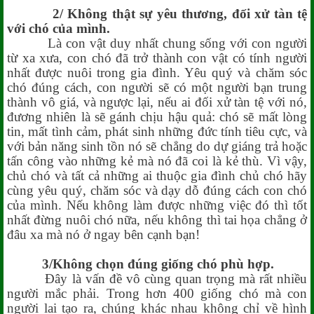
2/ Không thật sự yêu thương, đối xử tàn tệ
với chó của mình.
Là con vật duy nhất chung sống với con người
từ xa xưa, con chó đã trở thành con vật có tính người
nhất được nuôi trong gia đình. Yêu quý và chăm sóc
chó đúng cách, con người sẽ có một người bạn trung
thành vô giá, và ngược lại, nếu ai đối xử tàn tệ với nó,
đương nhiên là sẽ gánh chịu hậu quả: chó sẽ mất lòng
tin, mất tình cảm, phát sinh những đức tính tiêu cực, và
với bản năng sinh tồn nó sẽ chẳng do dự giáng trả hoặc
tấn công vào những kẻ mà nó đã coi là kẻ thù. Vì vậy,
chủ chó và tất cả những ai thuộc gia đình chủ chó hãy
cùng yêu quý, chăm sóc và dạy dỗ đúng cách con chó
của mình. Nếu không làm được những việc đó thì tốt
nhất đừng nuôi chó nữa, nếu không thì tai họa chẳng ở
đâu xa mà nó ở ngay bên cạnh bạn!
3/Không chọn đúng giống chó phù hợp.
Đây là vấn đề vô cùng quan trọng mà rất nhiều
người mắc phải. Trong hơn 400 giống chó mà con
người lai tạo ra, chúng khác nhau không chỉ về hình