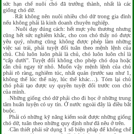
sức hạn chế nuôi chó đã trưởng thành, nhất là các
giống chó dữ.
-
Rất không nên nuôi nhiều chó dữ trong gia đình
-
nếu không phải là kinh doanh chuyên nghiệp.
-
Nuôi dạy đúng cách: hết mực yêu thương nhưng
-
cũng hết sức nghiêm khắc, cho con chó thấy nó được
yêu quý, nhưng cũng không được phép làm những
việc sai trái, phải tuyệt đối tuân theo mệnh lệnh của
chủ. Chủ luôn luôn phải là chủ, chó luôn luôn chỉ là
“cấp dưới”. Tuyệt đối không cho phép chó dọa hoặc
cắn chủ ngay từ nhỏ. Muốn vậy mệnh lệnh của chủ
phải rõ ràng, nghiêm túc, nhất quán (trước sau như 1,
không thể lúc thế này, lúc thế khác…). Tóm lại chủ
chó phải tạo được uy quyền tuyệt đối trước con chó
của mình.
-
Những giống chó dữ phải cho đi học ở những trung
-
tâm huấn luyện có uy tín. Ở nước ngoài đây là điều bắt
buộc.
-
Phải có những kỹ năng kiểm soát được những giống
-
chó dữ, tuân theo những quy định như đã nêu ở trên.
-
Cần thiết phải sử dụng 1 số biện pháp để khống chế
-