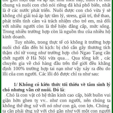
chung và nuôi con chó nói riêng đã khá phổ biến, nhất
là ở các nước phát triển. Nuôi được con chó vừa ý sẽ
không chỉ giải toả áp lực tâm lý, stress, giải trí, thể thao,
phát triển tình cảm và trách nhiệm cho trẻ em, mà đối
với nhiều người còn là thể hiện đẳng cấp, mức sống.
Trong nhiều trường hợp còn là nguồn thu của nhiều hộ
kinh doanh.
Tuy nhiên, trong thực tế có không ít trường hợp
nuôi chó dẫn đến bi kịch: bị chó cắn gây thương tích
thậm chí tử vong như trường hợp chó Ngao Tạng cắn
chết người ở Hà Nội vừa qua… Qua tổng kết , các
chuyên gia về chó hàng đầu trên thế giới đều khẳng
định 100% trường hợp tai nạn như vậy xảy ra đều do
lỗi của con người. Các lỗi đó được chỉ ra như sau:
1/ Không có kiến thức tối thiểu về tâm sinh lý
chó nhưng vẫn cứ nuôi. Đó là
:
Chó là con vật có hệ thần kinh cao cấp, biết buồn vui
-
giận hờn ghen tỵ vv.. như con người, nên chúng ta
không thể ứng xử với nó như con gà, con lợn. Chúng
ta cần phải ứng xử với chó gần như với một con người