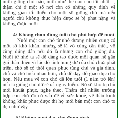
nuôi giống chó nào, nuôi như thế nào cho tốt nhất…,
thậm chí ở một số nơi còn có những quy định về
không gian tối thiểu cho một số giống chó mà nếu
người chủ không thực hiện được sẽ bị phạt nặng và
không được nuôi.
4/ Không chọn đúng tuổi chó phù hợp để nuôi
.
Nuôi một con chó từ nhỏ đương nhiên cũng có
một số khó khăn, nhưng sẽ là vô cùng cần thiết, vô
cùng đúng đắn nếu đó là những con chó giống dữ.
Nuôi từ nhỏ ta sẽ dễ dàng tạo được mối quan hệ gần
gũi thân thiện vì lúc đó tính hung dữ của chó chưa phát
triển, chó sẽ có thói quen phục tùng chủ và gia đình,
chủ và chó hiểu nhau hơn, chủ dễ dạy dỗ giáo dục chó
hơn. Nếu mua về con chó đã lớn tuổi (1 năm trở lên)
nếu là giống chó dữ sẽ rất nguy hiểm. Nó sẽ khó bị chủ
mới khuất phục, nghe theo. Thậm chí nhiều trường
hợp con chó đó có vấn đề về sức khoẻ, về thần kinh
không khắc phục được thì họ mới bán một con chó to
đẹp như vậy.
5/ Không nuôi dạy chó đúng cách
.